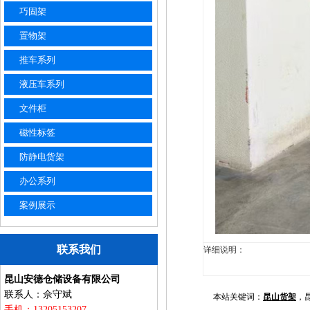
巧固架
置物架
推车系列
液压车系列
文件柜
磁性标签
防静电货架
办公系列
案例展示
联系我们
详细说明：
昆山安德仓储设备有限公司
联系人：佘守斌
本站关键词：
昆山货架
，
手机：13205153207