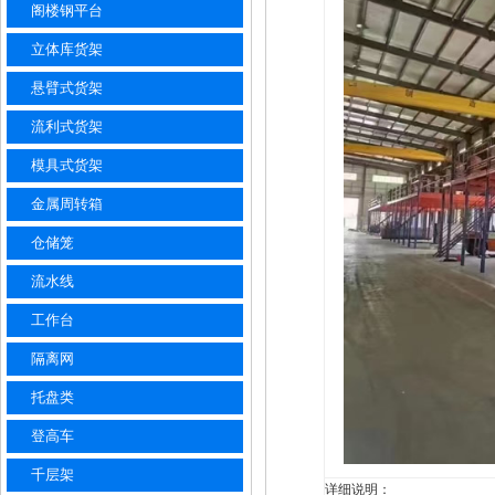
阁楼钢平台
立体库货架
悬臂式货架
流利式货架
模具式货架
金属周转箱
仓储笼
流水线
工作台
隔离网
托盘类
登高车
千层架
详细说明：