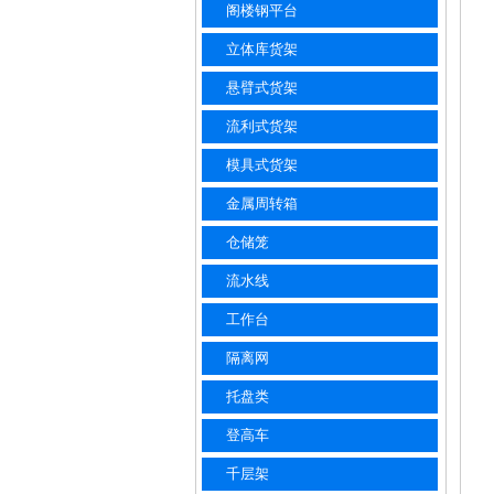
阁楼钢平台
立体库货架
悬臂式货架
流利式货架
模具式货架
金属周转箱
仓储笼
流水线
工作台
隔离网
托盘类
登高车
千层架