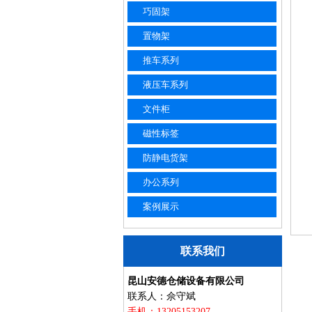
巧固架
置物架
推车系列
液压车系列
文件柜
磁性标签
防静电货架
办公系列
案例展示
联系我们
昆山安德仓储设备有限公司
联系人：佘守斌
手机：13205153207